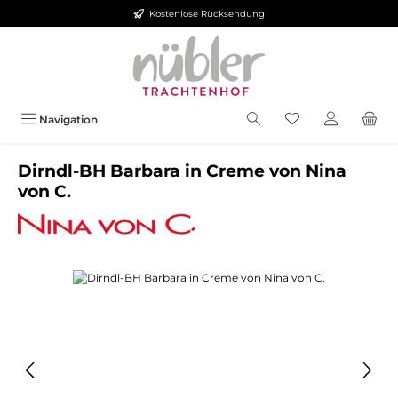
Kostenlose Rücksendung
Zum Hauptinhalt springen
Navigation
Dirndl-BH Barbara in Creme von Nina
von C.
Bildergalerie überspringen