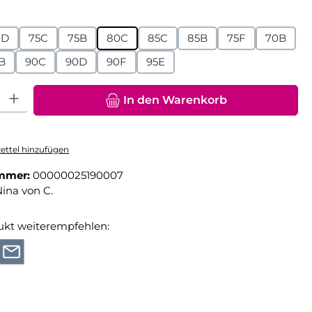
hlen
0D
75C
75B
80C
85C
85B
75F
70B
B
90C
90D
90F
95E
hl: Gib den gewünschten Wert ein oder benutze die Schaltfläche
In den Warenkorb
ttel hinzufügen
mmer:
00000025190007
ina von C.
ukt weiterempfehlen: