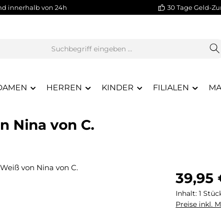
nd innerhalb von 24h
30 Tage Geld-Zu
DAMEN
HERREN
KINDER
FILIALEN
MA
n Nina von C.
Regulärer Pr
39,95
Inhalt:
1 Stüc
Preise inkl. 