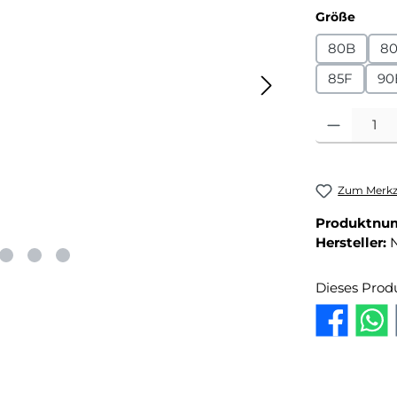
auswä
Größe
80B
8
85F
90
Produkt Anza
Zum Merkze
Produktnu
Hersteller:
N
Dieses Prod