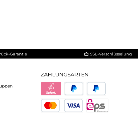
rück-Garantie
SSL-Verschlüsselung
ZAHLUNGSARTEN
ruppen
Sofort
PayPal
Später bezahlen
Kredit- oder Debitkarte
eps