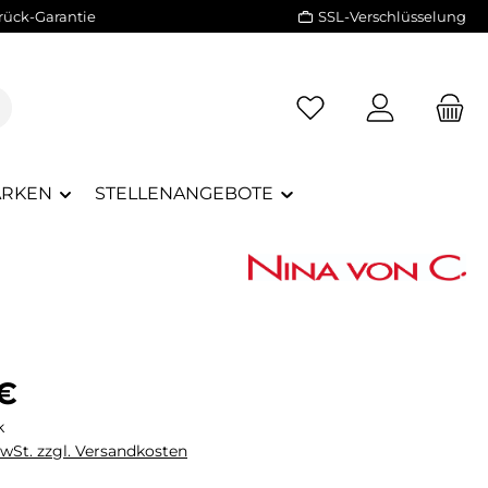
rück-Garantie
SSL-Verschlüsselung
RKEN
STELLENANGEBOTE
eis:
 €
k
MwSt. zzgl. Versandkosten