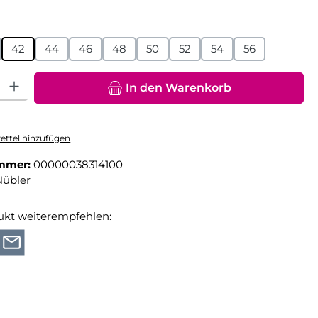
hlen
42
44
46
48
50
52
54
56
hl: Gib den gewünschten Wert ein oder benutze die Schaltfläche
In den Warenkorb
ttel hinzufügen
mmer:
00000038314100
Nübler
ukt weiterempfehlen: