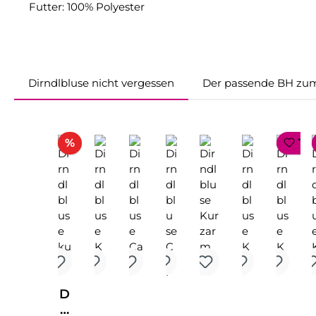
Futter: 100% Polyester
Dirndlbluse nicht vergessen
Der passende BH zum
Produktgalerie überspringen
Rabatt
%
TO
D
ir