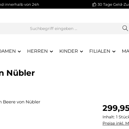
nd innerhalb von 24h
30 Tage Geld-Zu
DAMEN
HERREN
KINDER
FILIALEN
MA
on Nübler
Regulärer Pr
299,9
Inhalt:
1 Stüc
Preise inkl. 