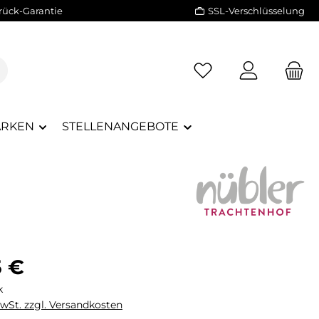
rück-Garantie
SSL-Verschlüsselung
RKEN
STELLENANGEBOTE
eis:
5 €
k
MwSt. zzgl. Versandkosten