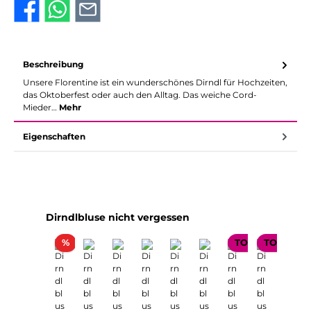
Beschreibung
Unsere Florentine ist ein wunderschönes Dirndl für Hochzeiten,
das Oktoberfest oder auch den Alltag. Das weiche Cord-
Mieder…
Mehr
Eigenschaften
Produktgalerie überspringen
Dirndlbluse nicht vergessen
Rabatt
%
TOP SELLER
TOP SELL