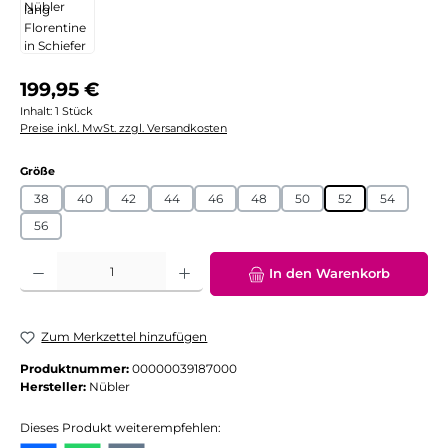
Regulärer Preis:
199,95 €
Inhalt:
1 Stück
Preise inkl. MwSt. zzgl. Versandkosten
auswählen
Größe
38
40
42
44
46
48
50
52
54
56
Produkt Anzahl: Gib den gewünschten Wert ein oder benutze die Schaltflächen
In den Warenkorb
Zum Merkzettel hinzufügen
Produktnummer:
00000039187000
Hersteller:
Nübler
Dieses Produkt weiterempfehlen: