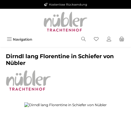
Kostenlose Rücksendung
Zum Hauptinhalt springen
Navigation
Dirndl lang Florentine in Schiefer von
Nübler
Bildergalerie überspringen