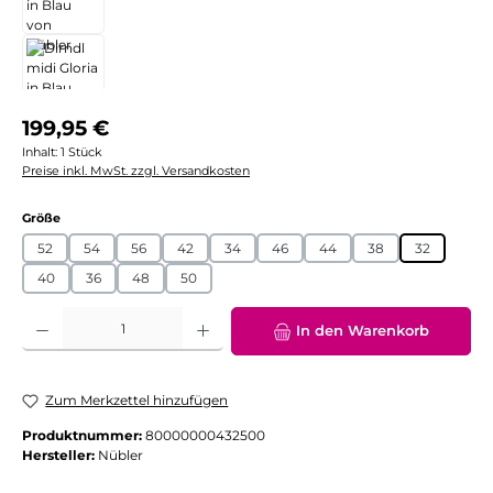
Regulärer Preis:
199,95 €
Inhalt:
1 Stück
Preise inkl. MwSt. zzgl. Versandkosten
auswählen
Größe
52
54
56
42
34
46
44
38
32
40
36
48
50
Produkt Anzahl: Gib den gewünschten Wert ein oder benutze die Schaltflächen
In den Warenkorb
Zum Merkzettel hinzufügen
Produktnummer:
80000000432500
Hersteller:
Nübler