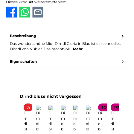
Dieses Produkt weiterempfehlen:
Beschreibung
Das wunderschöne Midi-Dirndl Gloria in Blau ist ein sehr edles
Dirndl von Nübler. Das prachtvoll…
Mehr
Eigenschaften
Produktgalerie überspringen
Dirndlbluse nicht vergessen
Rabatt
%
TOP SELLER
TOP SELL