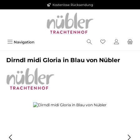
Kostenlose Rücksendung
Zum Hauptinhalt springen
Navigation
Dirndl midi Gloria in Blau von Nübler
Bildergalerie überspringen