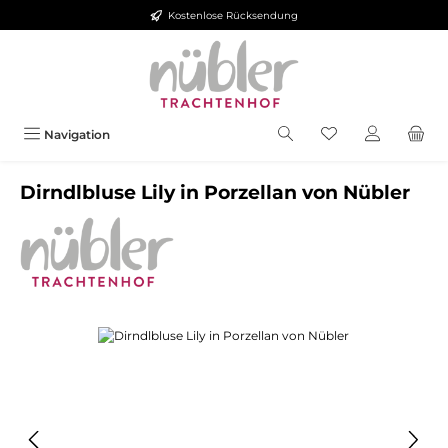
Kostenlose Rücksendung
Zum Hauptinhalt springen
Navigation
Dirndlbluse Lily in Porzellan von Nübler
Bildergalerie überspringen