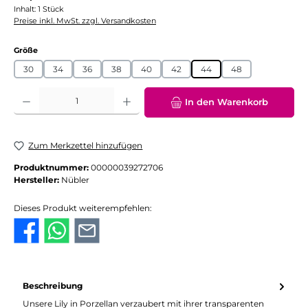
Inhalt:
1 Stück
Preise inkl. MwSt. zzgl. Versandkosten
auswählen
Größe
30
34
36
38
40
42
44
48
Produkt Anzahl: Gib den gewünschten Wert ein oder benutze die Schaltflächen
In den Warenkorb
Zum Merkzettel hinzufügen
Produktnummer:
00000039272706
Hersteller:
Nübler
Dieses Produkt weiterempfehlen:
Beschreibung
Unsere Lily in Porzellan verzaubert mit ihrer transparenten