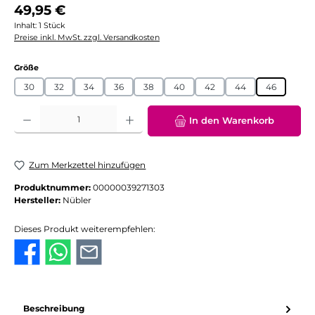
Regulärer Preis:
49,95 €
Inhalt:
1 Stück
Preise inkl. MwSt. zzgl. Versandkosten
auswählen
Größe
30
32
34
36
38
40
42
44
46
Produkt Anzahl: Gib den gewünschten Wert ein oder benutze die Schaltflächen
In den Warenkorb
Zum Merkzettel hinzufügen
Produktnummer:
00000039271303
Hersteller:
Nübler
Dieses Produkt weiterempfehlen:
Beschreibung