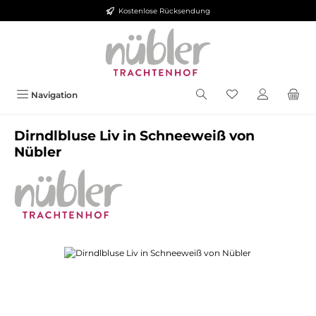
Kostenlose Rücksendung
Zum Hauptinhalt springen
Navigation
Dirndlbluse Liv in Schneeweiß von
Nübler
Bildergalerie überspringen