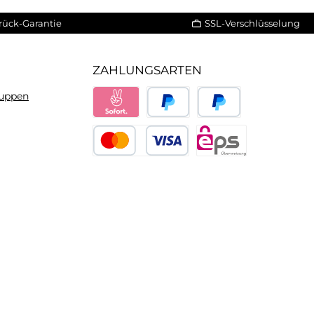
rück-Garantie
SSL-Verschlüsselung
ZAHLUNGSARTEN
ruppen
Sofort
PayPal
Später bezahlen
Kredit- oder Debitkarte
eps