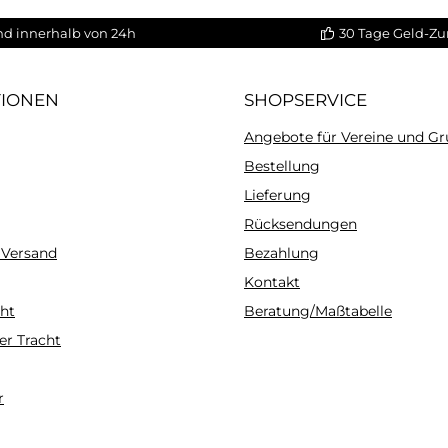
nd innerhalb von 24h
30 Tage Geld-Zu
TIONEN
SHOPSERVICE
Angebote für Vereine und G
Bestellung
Lieferung
Rücksendungen
 Versand
Bezahlung
Kontakt
ht
Beratung/Maßtabelle
er Tracht
r