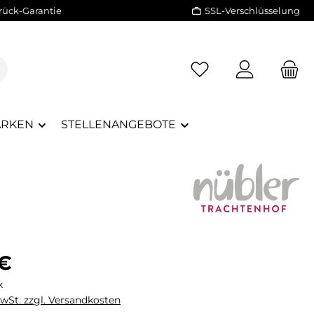
rück-Garantie
SSL-Verschlüsselung
RKEN
STELLENANGEBOTE
eis:
 €
k
MwSt. zzgl. Versandkosten