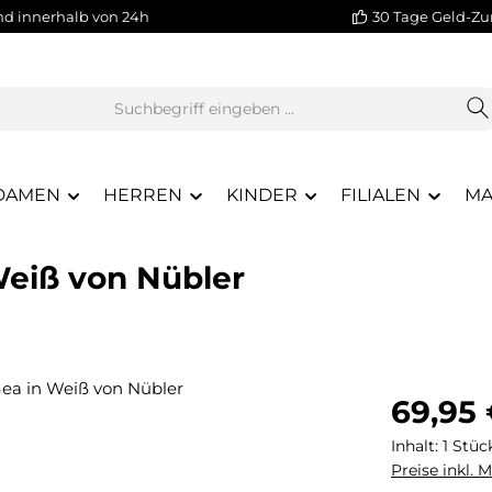
nd innerhalb von 24h
30 Tage Geld-Zu
DAMEN
HERREN
KINDER
FILIALEN
MA
Weiß von Nübler
Regulärer Pr
69,95
Inhalt:
1 Stüc
Preise inkl. 