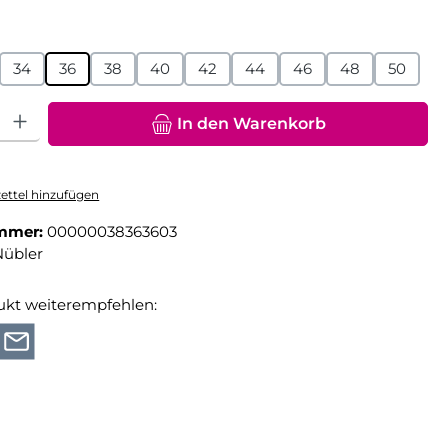
hlen
34
36
38
40
42
44
46
48
50
hl: Gib den gewünschten Wert ein oder benutze die Schaltfläche
In den Warenkorb
ttel hinzufügen
mmer:
00000038363603
Nübler
ukt weiterempfehlen: