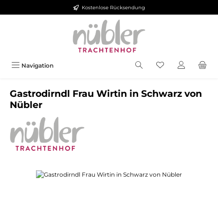
Kostenlose Rücksendung
Zum Hauptinhalt springen
Navigation
Gastrodirndl Frau Wirtin in Schwarz von
Nübler
Bildergalerie überspringen