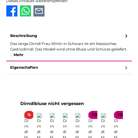
Dieses Produkt weiterempfehlen:
Beschreibung
Das lange Dirndl Frau Wirtin in Schwarz ist ein klassisches
Gastrodirndl. Das Modell wird ohne Bluse und Schürze geliefert.
…
Mehr
Eigenschaften
Produktgalerie überspringen
Dirndlbluse nicht vergessen
Rabatt
%
TOP SELLER
TOP SELL
TOP