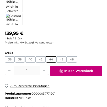
Regulärer Preis:
139,95 €
Inhalt:
1 Stück
Preise inkl. MwSt. zzgl. Versandkosten
auswählen
Größe
36
38
40
42
44
46
48
Produkt Anzahl: Gib den gewünschten Wert ein oder benutze die Schaltflächen
In den Warenkorb
Zum Merkzettel hinzufügen
Produktnummer:
00000037771201
Hersteller:
Nübler