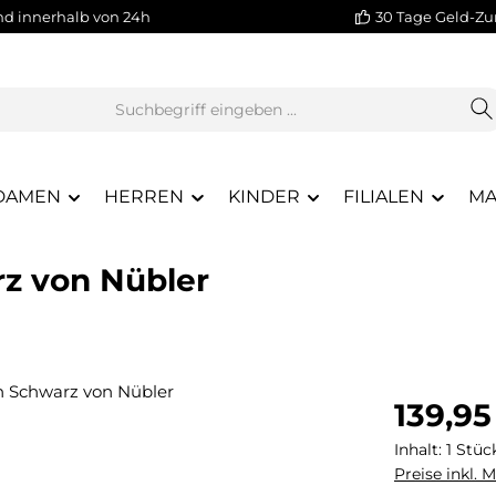
nd innerhalb von 24h
30 Tage Geld-Zu
DAMEN
HERREN
KINDER
FILIALEN
MA
rz von Nübler
Regulärer Pr
139,95
Inhalt:
1 Stüc
Preise inkl. 