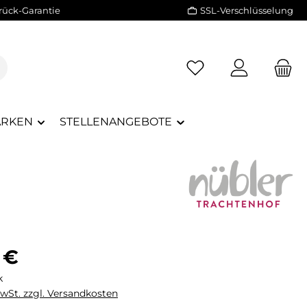
rück-Garantie
SSL-Verschlüsselung
RKEN
STELLENANGEBOTE
eis:
 €
k
MwSt. zzgl. Versandkosten