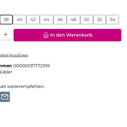
hlen
38
40
42
44
46
48
50
52
54
hl: Gib den gewünschten Wert ein oder benutze die Schaltfläche
In den Warenkorb
ttel hinzufügen
mmer:
00000037772109
Nübler
ukt weiterempfehlen: