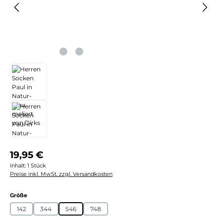
Regulärer Preis:
19,95 €
Inhalt:
1 Stück
Preise inkl. MwSt. zzgl. Versandkosten
auswählen
Größe
142
344
546
748