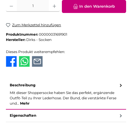
Produkt Anzahl: Gib den gewünschten Wert ein oder benutze die Schaltflächen
In den Warenkorb
Zum Merkzettel hinzufügen
Produktnummer:
00000031691901
Hersteller:
Dirks - Socken
Dieses Produkt weiterempfehlen:
Beschreibung
Mit dieser Shoppersocke haben Sie das perfekt, ergänzende
Outfit-Teil zu Ihrer Lederhose. Der Bund, die verstärkte Ferse
und…
Mehr
Eigenschaften