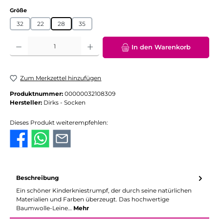
auswählen
Größe
32
22
28
35
Produkt Anzahl: Gib den gewünschten Wert ein oder benutze die Schaltflächen
In den Warenkorb
Zum Merkzettel hinzufügen
Produktnummer:
00000032108309
Hersteller:
Dirks - Socken
Dieses Produkt weiterempfehlen:
Beschreibung
Ein schöner Kinderkniestrumpf, der durch seine natürlichen
Materialien und Farben überzeugt. Das hochwertige
Baumwolle-Leine…
Mehr