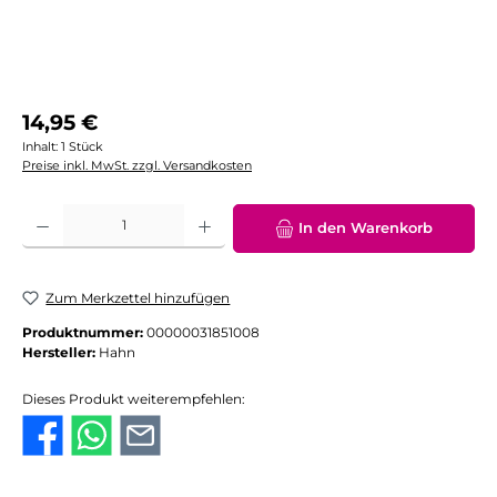
Regulärer Preis:
14,95 €
Inhalt:
1 Stück
Preise inkl. MwSt. zzgl. Versandkosten
Produkt Anzahl: Gib den gewünschten Wert ein oder benutze die Schaltflächen
In den Warenkorb
Zum Merkzettel hinzufügen
Produktnummer:
00000031851008
Hersteller:
Hahn
Dieses Produkt weiterempfehlen: