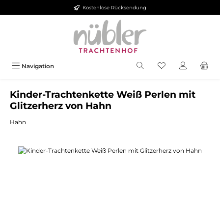
Kostenlose Rücksendung
Zum Hauptinhalt springen
Navigation
Kinder-Trachtenkette Weiß Perlen mit
Glitzerherz von Hahn
Hahn
Bildergalerie überspringen