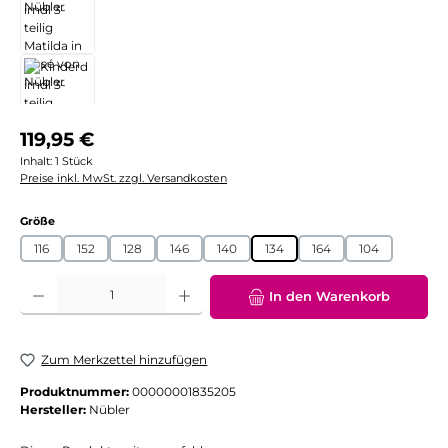
Regulärer Preis:
119,95 €
Inhalt:
1 Stück
Preise inkl. MwSt. zzgl. Versandkosten
auswählen
Größe
116
152
128
146
140
134
164
104
Produkt Anzahl: Gib den gewünschten Wert ein oder benutze die Schaltflächen
In den Warenkorb
Zum Merkzettel hinzufügen
Produktnummer:
00000001835205
Hersteller:
Nübler