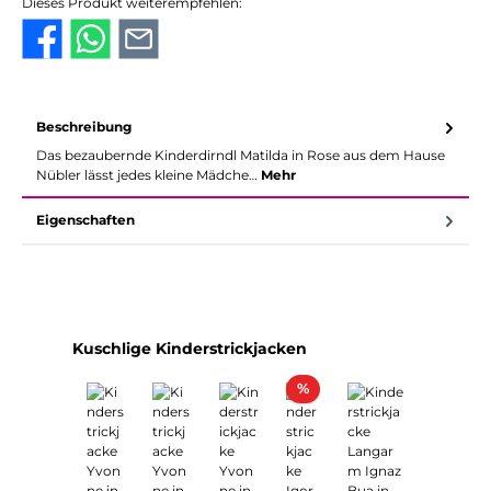
Dieses Produkt weiterempfehlen:
Beschreibung
Das bezaubernde Kinderdirndl Matilda in Rose aus dem Hause
Nübler lässt jedes kleine Mädche…
Mehr
Eigenschaften
Produktgalerie überspringen
Kuschlige Kinderstrickjacken
Rabatt
%