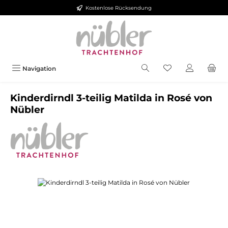
Kostenlose Rücksendung
Zum Hauptinhalt springen
Navigation
Kinderdirndl 3-teilig Matilda in Rosé von
Nübler
Bildergalerie überspringen