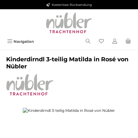
Kostenlose Rücksendung
Zum Hauptinhalt springen
Navigation
Kinderdirndl 3-teilig Matilda in Rosé von
Nübler
Bildergalerie überspringen