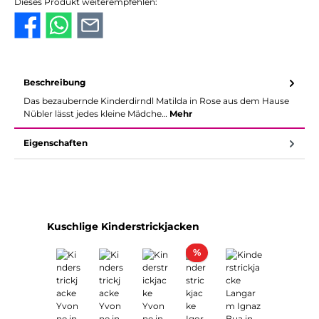
Dieses Produkt weiterempfehlen:
Beschreibung
Das bezaubernde Kinderdirndl Matilda in Rose aus dem Hause
Nübler lässt jedes kleine Mädche…
Mehr
Eigenschaften
Produktgalerie überspringen
Kuschlige Kinderstrickjacken
Rabatt
%