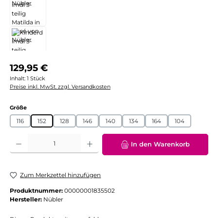
Regulärer Preis:
129,95 €
Inhalt:
1 Stück
Preise inkl. MwSt. zzgl. Versandkosten
auswählen
Größe
116
152
128
146
140
134
164
104
Produkt Anzahl: Gib den gewünschten Wert ein oder benutze die Schaltflächen
In den Warenkorb
Zum Merkzettel hinzufügen
Produktnummer:
00000001835502
Hersteller:
Nübler