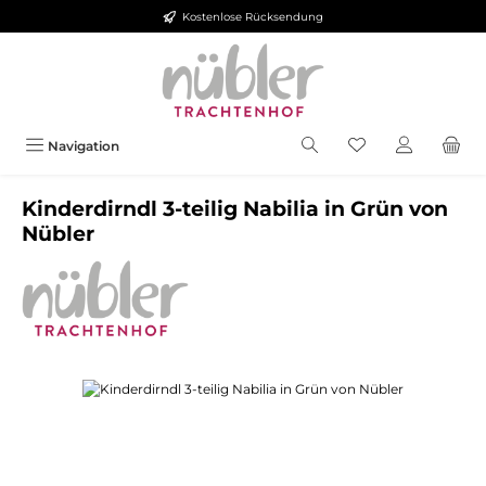
Kostenlose Rücksendung
Zum Hauptinhalt springen
Navigation
Kinderdirndl 3-teilig Nabilia in Grün von
Nübler
Bildergalerie überspringen