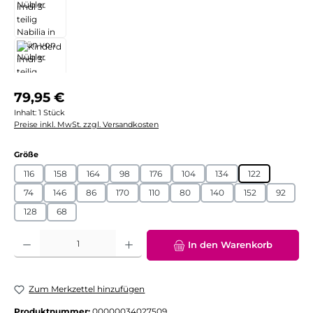
Regulärer Preis:
79,95 €
Inhalt:
1 Stück
Preise inkl. MwSt. zzgl. Versandkosten
auswählen
Größe
116
158
164
98
176
104
134
122
74
146
86
170
110
80
140
152
92
128
68
Produkt Anzahl: Gib den gewünschten Wert ein oder benutze die Schaltflächen
In den Warenkorb
Zum Merkzettel hinzufügen
Produktnummer:
00000034027509