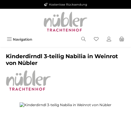
Kostenlose Rücksendung
Zum Hauptinhalt springen
Navigation
Kinderdirndl 3-teilig Nabilia in Weinrot
von Nübler
Bildergalerie überspringen