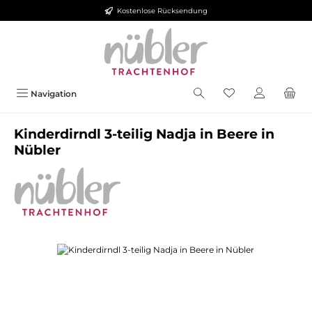
Kostenlose Rücksendung
Zum Hauptinhalt springen
Navigation
Kinderdirndl 3-teilig Nadja in Beere in
Nübler
Bildergalerie überspringen