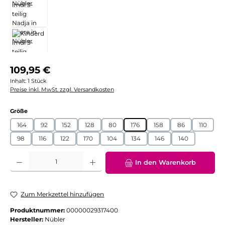
Regulärer Preis:
109,95 €
Inhalt:
1 Stück
Preise inkl. MwSt. zzgl. Versandkosten
auswählen
Größe
164
92
152
128
80
176
158
86
110
98
116
122
170
104
134
146
140
Produkt Anzahl: Gib den gewünschten Wert ein oder benutze die Schaltflächen
In den Warenkorb
Zum Merkzettel hinzufügen
Produktnummer:
00000029317400
Hersteller:
Nübler