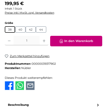
Regulärer Preis:
199,95 €
Inhalt:
1 Stück
Preise inkl. MwSt. zzgl. Versandkosten
auswählen
Größe
38
40
42
44
Produkt Anzahl: Gib den gewünschten Wert ein oder benutze die Schaltflächen
In den Warenkorb
Zum Merkzettel hinzufügen
Produktnummer:
00000039317902
Hersteller:
Nübler
Dieses Produkt weiterempfehlen:
Beschreibung