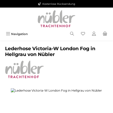
Kostenlose Rücksendung
Zum Hauptinhalt springen
Navigation
Lederhose Victoria-W London Fog in
Hellgrau von Nübler
Bildergalerie überspringen