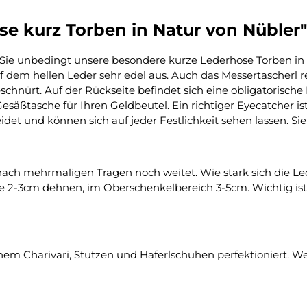
e kurz Torben in Natur von Nübler"
 Sie unbedingt unsere besondere kurze Lederhose Torben i
 dem hellen Leder sehr edel aus. Auch das Messertascherl re
hnürt. Auf der Rückseite befindet sich eine obligatorische B
esäßtasche für Ihren Geldbeutel. Ein richtiger Eyecatcher is
idet und können sich auf jeder Festlichkeit sehen lassen. Sie
 nach mehrmaligen Tragen noch weitet. Wie stark sich die Led
e 2-3cm dehnen, im Oberschenkelbereich 3-5cm. Wichtig ist, d
m Charivari, Stutzen und Haferlschuhen perfektioniert. We