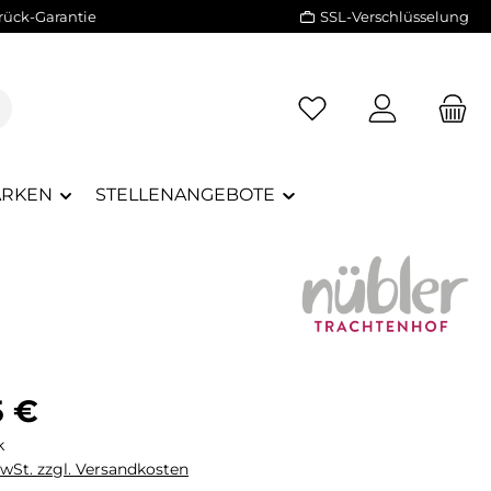
rück-Garantie
SSL-Verschlüsselung
RKEN
STELLENANGEBOTE
eis:
5 €
k
MwSt. zzgl. Versandkosten