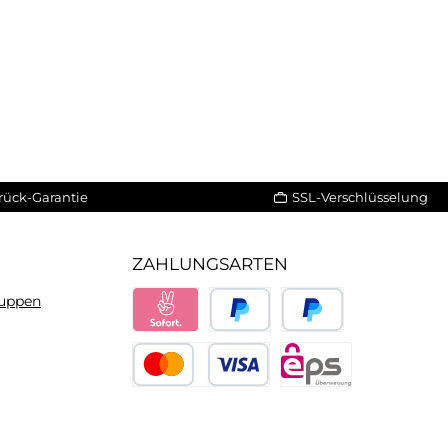
rück-Garantie
SSL-Verschlüsselung
ZAHLUNGSARTEN
ruppen
Sofort
PayPal
Später bezahlen
Kredit- oder Debitkarte
eps