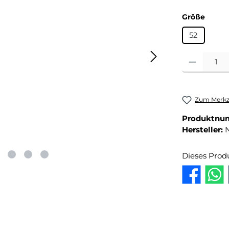
auswä
Größe
52
Produkt Anza
Zum Merkze
Produktnu
Hersteller:
Dieses Prod