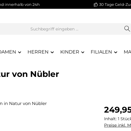
nd innerhalb von 24h
30 Tage Geld-Zu
DAMEN
HERREN
KINDER
FILIALEN
MA
tur von Nübler
Regulärer Pr
249,9
Inhalt:
1 Stüc
Preise inkl. 