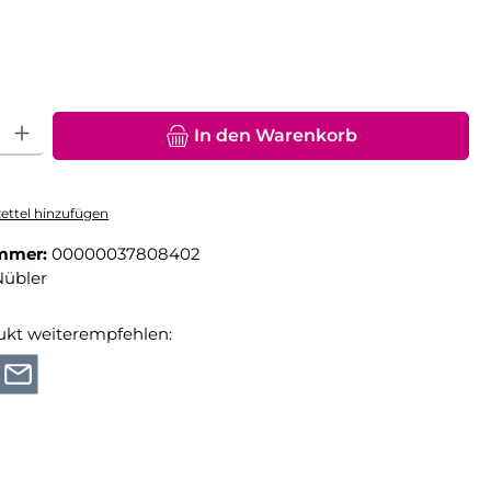
hlen
hl: Gib den gewünschten Wert ein oder benutze die Schaltfläche
In den Warenkorb
ttel hinzufügen
mmer:
00000037808402
Nübler
ukt weiterempfehlen: