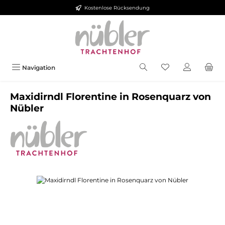
Kostenlose Rücksendung
Zum Hauptinhalt springen
Navigation
Maxidirndl Florentine in Rosenquarz von
Nübler
Bildergalerie überspringen