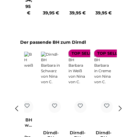
von
von
von
010002349
000100023
00000000
0038
Nina
Nina
Nina
95
07
0602
30601
6330
von C.
von C.
von C.
Regulärer Preis:
Regulärer Preis:
Regulärer Preis:
€
39,95 €
39,95 €
39,95 €
03
Produktgalerie überspringen
Der passende BH zum Dirndl
TOP SELLER
TOP SELLER
BH
wei
ß
Dirndl-
Dirndl-
Dirndl-