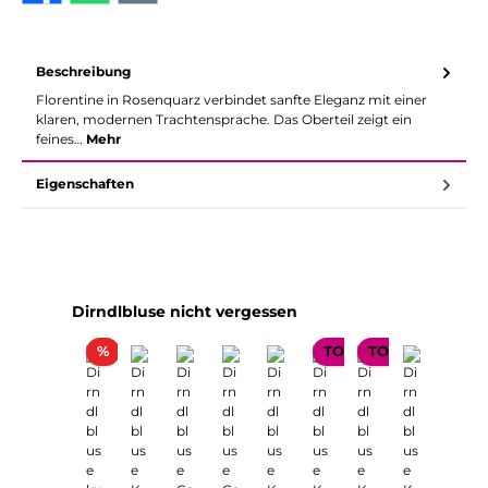
Beschreibung
Florentine in Rosenquarz verbindet sanfte Eleganz mit einer
klaren, modernen Trachtensprache. Das Oberteil zeigt ein
feines…
Mehr
Eigenschaften
Produktgalerie überspringen
Dirndlbluse nicht vergessen
Rabatt
%
TOP SELLER
TOP SELLER