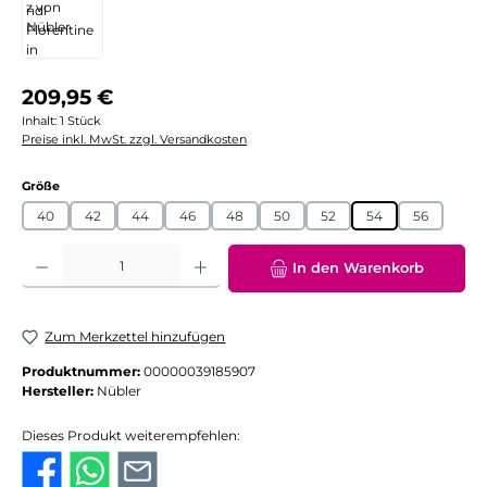
Regulärer Preis:
209,95 €
Inhalt:
1 Stück
Preise inkl. MwSt. zzgl. Versandkosten
auswählen
Größe
40
42
44
46
48
50
52
54
56
Produkt Anzahl: Gib den gewünschten Wert ein oder benutze die Schaltflächen
In den Warenkorb
Zum Merkzettel hinzufügen
Produktnummer:
00000039185907
Hersteller:
Nübler
Dieses Produkt weiterempfehlen: