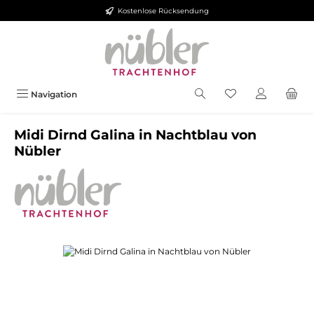
Kostenlose Rücksendung
Zum Hauptinhalt springen
Navigation
Midi Dirnd Galina in Nachtblau von
Nübler
Bildergalerie überspringen