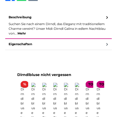
Beschreibung
Suchen Sie nach einem Dirndl, das Eleganz mit traditionellem
Charme vereint? Unser Midi-Dirndl Galina in edlem Nachtblau
von…
Mehr
Eigenschaften
Produktgalerie überspringen
Dirndlbluse nicht vergessen
Rabatt
%
TOP SELLER
TOP SELL