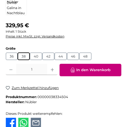
Regulärer Preis:
329,95 €
Inhalt:
1 Stück
Preise inkl. MwSt. zzgl. Versandkosten
auswählen
Größe
36
38
40
42
44
46
48
Produkt Anzahl: Gib den gewünschten Wert ein oder benutze die Schaltflächen
In den Warenkorb
Zum Merkzettel hinzufügen
Produktnummer:
00000038334504
Hersteller:
Nübler
Dieses Produkt weiterempfehlen: