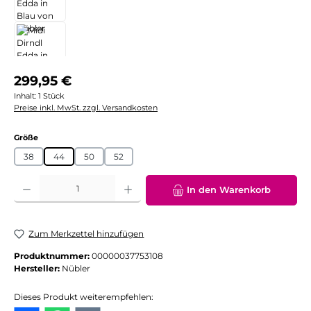
Regulärer Preis:
299,95 €
Inhalt:
1 Stück
Preise inkl. MwSt. zzgl. Versandkosten
auswählen
Größe
38
44
50
52
Produkt Anzahl: Gib den gewünschten Wert ein oder benutze die Schaltflächen
In den Warenkorb
Zum Merkzettel hinzufügen
Produktnummer:
00000037753108
Hersteller:
Nübler
Dieses Produkt weiterempfehlen: