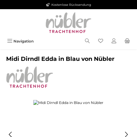
Kostenlose Rücksendung
Zum Hauptinhalt springen
Navigation
Midi Dirndl Edda in Blau von Nübler
Bildergalerie überspringen