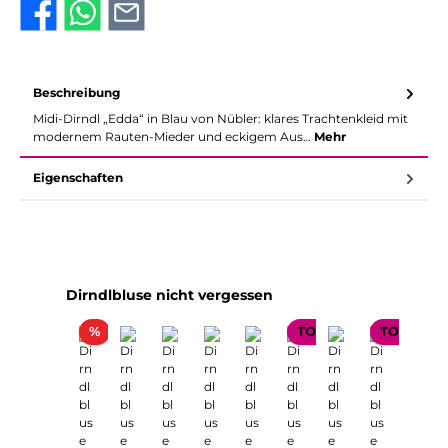
Beschreibung
Midi-Dirndl „Edda“ in Blau von Nübler: klares Trachtenkleid mit
modernem Rauten-Mieder und eckigem Aus…
Mehr
Eigenschaften
Produktgalerie überspringen
Dirndlbluse nicht vergessen
Rabatt
%
TOP SELLER
TOP SELL
TOP