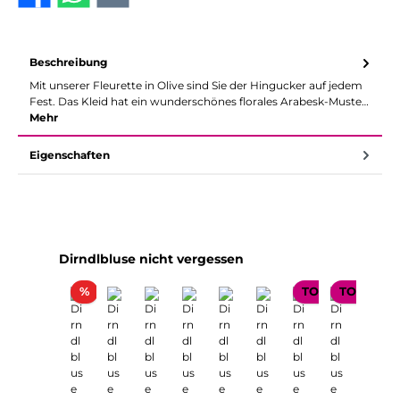
Beschreibung
Mit unserer Fleurette in Olive sind Sie der Hingucker auf jedem
Fest. Das Kleid hat ein wunderschönes florales Arabesk-Muste…
Mehr
Eigenschaften
Produktgalerie überspringen
Dirndlbluse nicht vergessen
Rabatt
%
TOP SELLER
TOP SELL