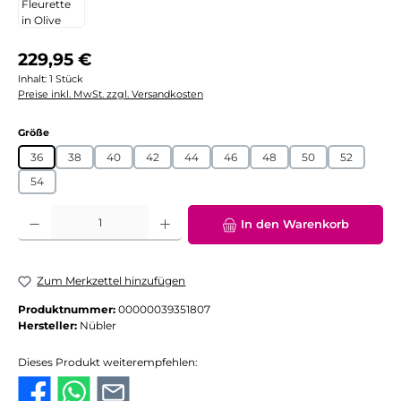
Regulärer Preis:
229,95 €
Inhalt:
1 Stück
Preise inkl. MwSt. zzgl. Versandkosten
auswählen
Größe
36
38
40
42
44
46
48
50
52
54
Produkt Anzahl: Gib den gewünschten Wert ein oder benutze die Schaltflächen
In den Warenkorb
Zum Merkzettel hinzufügen
Produktnummer:
00000039351807
Hersteller:
Nübler
Dieses Produkt weiterempfehlen: