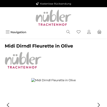
Kostenlose Rücksendung
Zum Hauptinhalt springen
Navigation
Midi Dirndl Fleurette in Olive
Bildergalerie überspringen