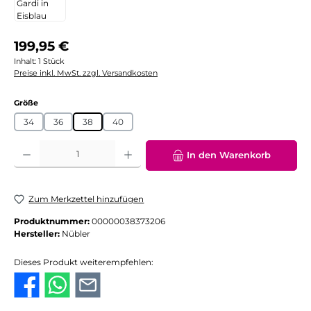
Regulärer Preis:
199,95 €
Inhalt:
1 Stück
Preise inkl. MwSt. zzgl. Versandkosten
auswählen
Größe
34
36
38
40
Produkt Anzahl: Gib den gewünschten Wert ein oder benutze die Schaltflächen
In den Warenkorb
Zum Merkzettel hinzufügen
Produktnummer:
00000038373206
Hersteller:
Nübler
Dieses Produkt weiterempfehlen: