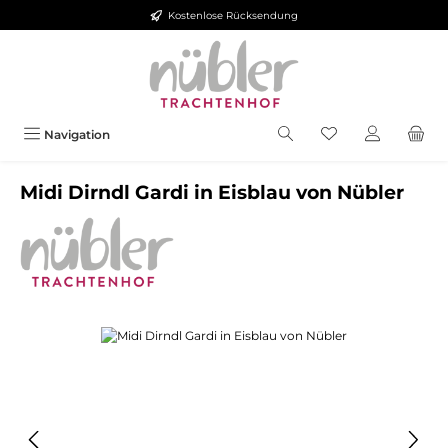
Kostenlose Rücksendung
Zum Hauptinhalt springen
Navigation
Midi Dirndl Gardi in Eisblau von Nübler
Bildergalerie überspringen