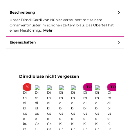
Beschreibung
Unser Dirndl Gardi von Nübler verzaubert mit seinem
Ornamentmuster im schönen zartem blau. Das Oberteil hat
einen Herzförmig…
Mehr
Eigenschaften
Produktgalerie überspringen
Dirndlbluse nicht vergessen
Rabatt
%
TOP SELLER
TOP SELL
TOP