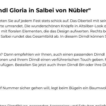
dl Gloria in Salbei von Nübler"
reten Sie auf jedem Fest stets schick auf. Das Oberteil mit 
orte umrandet. Die wunderschönen Knöpfe in Altsilber-Look 
mit floralen Elementen, die das Design aufwerten. Rechts befi
 Salbei rundet das Gesamtbild ab. In diesem Dirndl können S
? Dann empfehlen wir Ihnen, auch einen passenden Dirndl B
onen und Ihrem Dirndl einen verführerischen Touch geben. 
fügen. Bestellen Sie jetzt auch Ihren Dirndl BH oder Ihre D
f Nummer sicher gehen will, legt beim Bügeln ein Baumwol
hne Dirndlbluse, passenden Accessoires und Schuhen geliefe