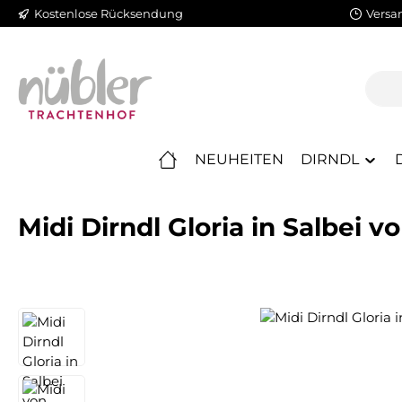
Kostenlose Rücksendung
Versa
m Hauptinhalt springen
Zur Suche springen
Zur Hauptnavigation springen
NEUHEITEN
DIRNDL
Midi Dirndl Gloria in Salbei v
Bildergalerie überspringen