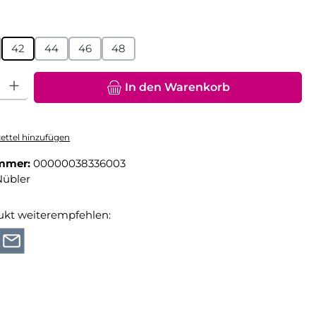
hlen
42
44
46
48
hl: Gib den gewünschten Wert ein oder benutze die Schaltfläche
In den Warenkorb
ttel hinzufügen
mmer:
00000038336003
Nübler
ukt weiterempfehlen: