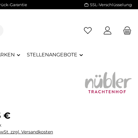
rück-Garantie
SSL-Verschlüsselung
RKEN
STELLENANGEBOTE
eis:
5 €
k
MwSt. zzgl. Versandkosten