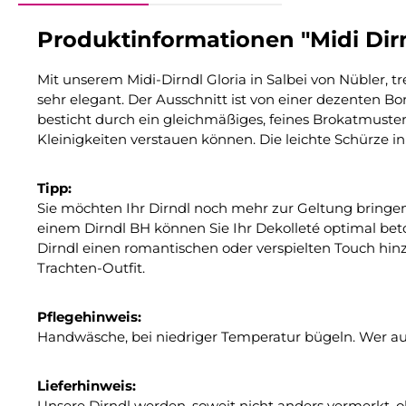
Produktinformationen "Midi Dirn
Mit unserem Midi-Dirndl Gloria in Salbei von Nübler, t
sehr elegant. Der Ausschnitt ist von einer dezenten B
besticht durch ein gleichmäßiges, feines Brokatmuster 
Kleinigkeiten verstauen können. Die leichte Schürze in
Tipp:
Sie möchten Ihr Dirndl noch mehr zur Geltung bringen
einem Dirndl BH können Sie Ihr Dekolleté optimal bet
Dirndl einen romantischen oder verspielten Touch hinzu
Trachten-Outfit.
Pflegehinweis:
Handwäsche, bei niedriger Temperatur bügeln. Wer au
Lieferhinweis:
Unsere Dirndl werden, soweit nicht anders vermerkt, o