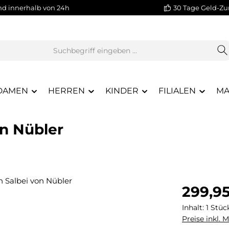
nd innerhalb von 24h
30 Tage Geld-Zu
DAMEN
HERREN
KINDER
FILIALEN
MA
on Nübler
Regulärer Pr
299,9
Inhalt:
1 Stüc
Preise inkl. 