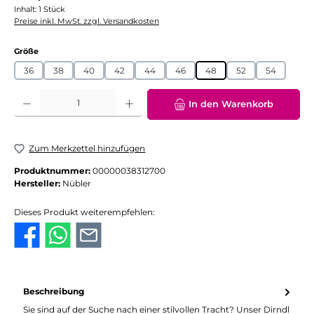
Inhalt:
1 Stück
Preise inkl. MwSt. zzgl. Versandkosten
auswählen
Größe
36
38
40
42
44
46
48
52
54
Produkt Anzahl: Gib den gewünschten Wert ein oder benutze die Schaltflächen
In den Warenkorb
Zum Merkzettel hinzufügen
Produktnummer:
00000038312700
Hersteller:
Nübler
Dieses Produkt weiterempfehlen:
Beschreibung
Sie sind auf der Suche nach einer stilvollen Tracht? Unser Dirndl