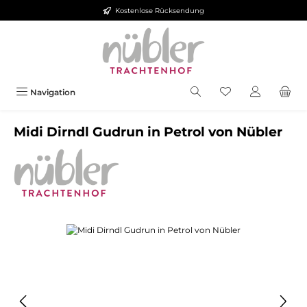
Kostenlose Rücksendung
Zum Hauptinhalt springen
Navigation
Midi Dirndl Gudrun in Petrol von Nübler
Bildergalerie überspringen