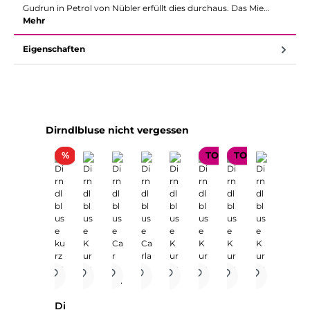
Gudrun in Petrol von Nübler erfüllt dies durchaus. Das Mie…
Mehr
Eigenschaften
Produktgalerie überspringen
Dirndlbluse nicht vergessen
Rabatt
%
TOP SELLER
TOP SELLER
Di