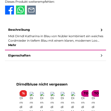
Dieses Produkt weiterempfehlen:
Beschreibung
Midi Dirndl Katharina in Blau von Nübler kombiniert ein weiches
Cordmieder in tiefem Blau mit einem klaren, modernen Loo…
Mehr
Eigenschaften
Produktgalerie überspringen
Dirndlbluse nicht vergessen
Rabatt
%
TOP SELLER
TOP SELL