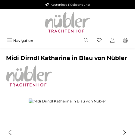
Kostenlose Rücksendung
Zum Hauptinhalt springen
Navigation
Midi Dirndl Katharina in Blau von Nübler
Bildergalerie überspringen