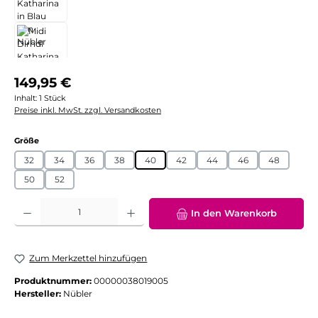
Regulärer Preis:
149,95 €
Inhalt:
1 Stück
Preise inkl. MwSt. zzgl. Versandkosten
auswählen
Größe
32
34
36
38
40
42
44
46
48
50
52
Produkt Anzahl: Gib den gewünschten Wert ein oder benutze die Schaltflächen
In den Warenkorb
Zum Merkzettel hinzufügen
Produktnummer:
00000038019005
Hersteller:
Nübler