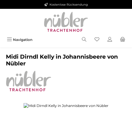
Kostenlose Rücksendung
Zum Hauptinhalt springen
Navigation
Midi Dirndl Kelly in Johannisbeere von
Nübler
Bildergalerie überspringen