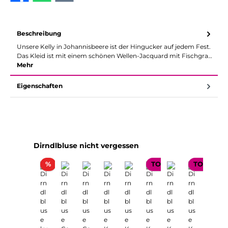
Beschreibung
Unsere Kelly in Johannisbeere ist der Hingucker auf jedem Fest.
Das Kleid ist mit einem schönen Wellen-Jacquard mit Fischgra…
Mehr
Eigenschaften
Produktgalerie überspringen
Dirndlbluse nicht vergessen
Rabatt
%
TOP SELLER
TOP SELL
TOP