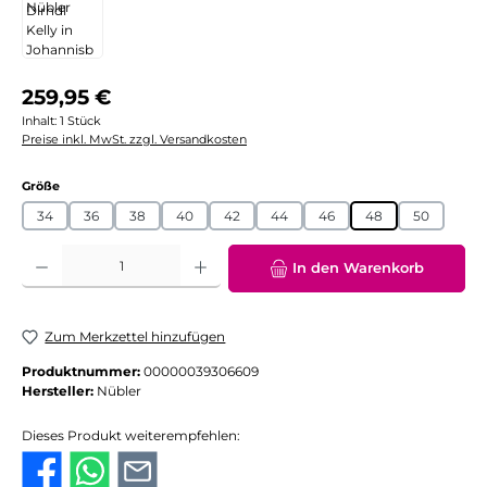
Regulärer Preis:
259,95 €
Inhalt:
1 Stück
Preise inkl. MwSt. zzgl. Versandkosten
auswählen
Größe
34
36
38
40
42
44
46
48
50
Produkt Anzahl: Gib den gewünschten Wert ein oder benutze die Schaltflächen
In den Warenkorb
Zum Merkzettel hinzufügen
Produktnummer:
00000039306609
Hersteller:
Nübler
Dieses Produkt weiterempfehlen: