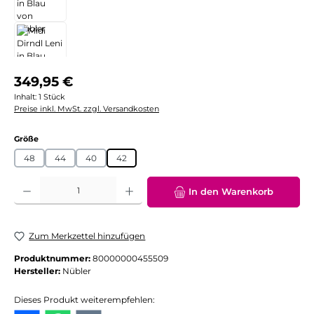
Regulärer Preis:
349,95 €
Inhalt:
1 Stück
Preise inkl. MwSt. zzgl. Versandkosten
auswählen
Größe
48
44
40
42
Produkt Anzahl: Gib den gewünschten Wert ein oder benutze die Schaltflächen
In den Warenkorb
Zum Merkzettel hinzufügen
Produktnummer:
80000000455509
Hersteller:
Nübler
Dieses Produkt weiterempfehlen: