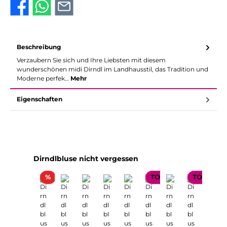
Beschreibung
Verzaubern Sie sich und Ihre Liebsten mit diesem
wunderschönen midi Dirndl im Landhausstil, das Tradition und
Moderne perfek…
Mehr
Eigenschaften
Produktgalerie überspringen
Dirndlbluse nicht vergessen
Rabatt
%
TOP SELLER
TOP SELL
Nur