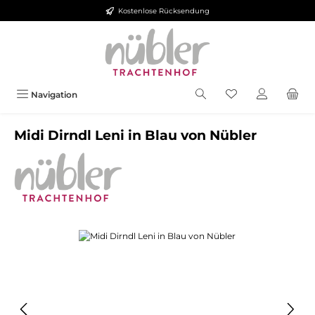
Kostenlose Rücksendung
Zum Hauptinhalt springen
Navigation
Midi Dirndl Leni in Blau von Nübler
Bildergalerie überspringen