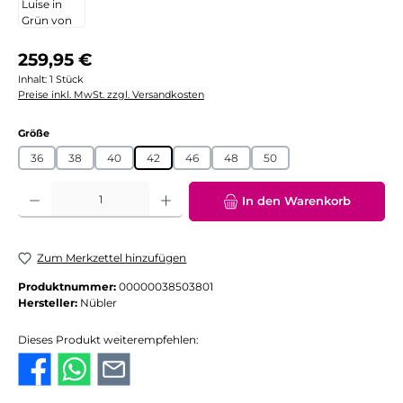
Regulärer Preis:
259,95 €
Inhalt:
1 Stück
Preise inkl. MwSt. zzgl. Versandkosten
auswählen
Größe
36
38
40
42
46
48
50
Produkt Anzahl: Gib den gewünschten Wert ein oder benutze die Schaltflächen
In den Warenkorb
Zum Merkzettel hinzufügen
Produktnummer:
00000038503801
Hersteller:
Nübler
Dieses Produkt weiterempfehlen: