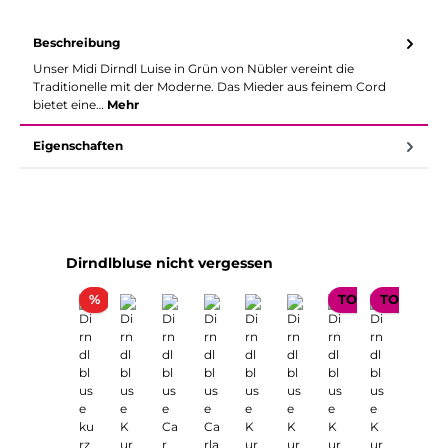
Beschreibung
Unser Midi Dirndl Luise in Grün von Nübler vereint die
Traditionelle mit der Moderne. Das Mieder aus feinem Cord
bietet eine…
Mehr
Eigenschaften
Produktgalerie überspringen
Dirndlbluse nicht vergessen
Rabatt
%
TOP SELLER
TOP SELL