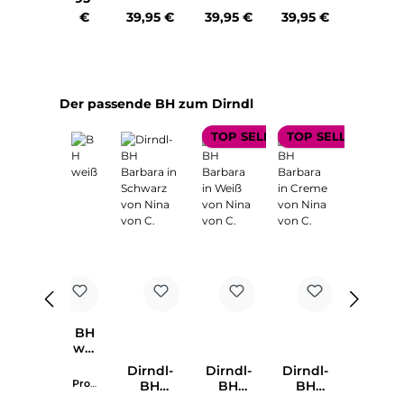
6330
von C.
von C.
von C.
Regulärer Preis:
Regulärer Preis:
Regulärer Preis:
€
39,95 €
39,95 €
39,95 €
03
Produktgalerie überspringen
Der passende BH zum Dirndl
TOP SELLER
TOP SELLER
BH
wei
ß
Dirndl-
Dirndl-
Dirndl-
Prod
BH
BH
BH
uktn
Barbara
Barbar
Barbara