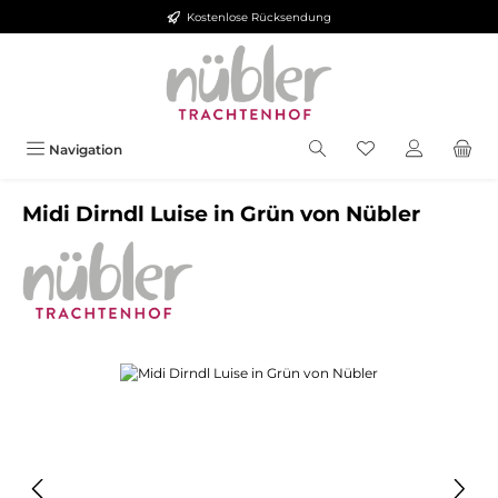
Kostenlose Rücksendung
Zum Hauptinhalt springen
Navigation
Midi Dirndl Luise in Grün von Nübler
Bildergalerie überspringen