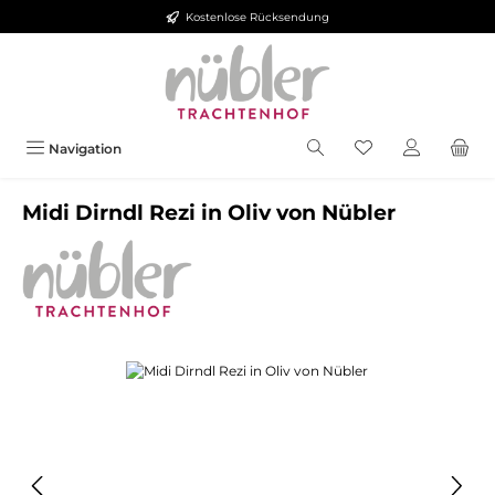
Kostenlose Rücksendung
Zum Hauptinhalt springen
Navigation
Midi Dirndl Rezi in Oliv von Nübler
Bildergalerie überspringen