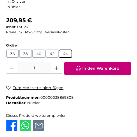
Regulärer Preis:
209,95 €
Inhalt:
1 Stück
Preise inkl. MwSt. zzgl. Versandkosten
auswählen
Größe
36
38
40
42
44
Produkt Anzahl: Gib den gewünschten Wert ein oder benutze die Schaltflächen
In den Warenkorb
Zum Merkzettel hinzufügen
Produktnummer:
00000038869808
Hersteller:
Nübler
Dieses Produkt weiterempfehlen: