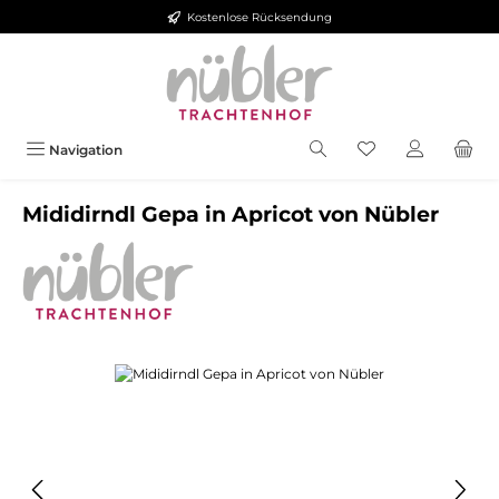
Kostenlose Rücksendung
Zum Hauptinhalt springen
Navigation
Mididirndl Gepa in Apricot von Nübler
Bildergalerie überspringen