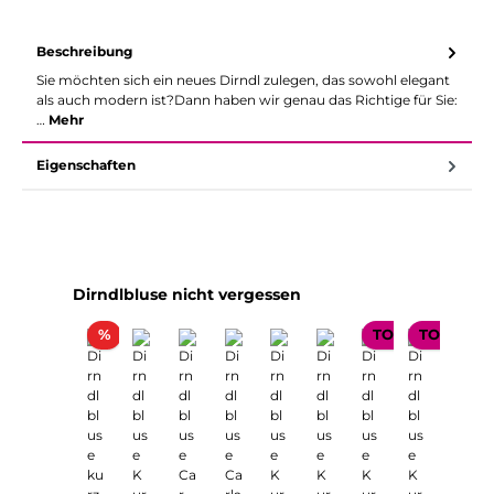
Beschreibung
Sie möchten sich ein neues Dirndl zulegen, das sowohl elegant
als auch modern ist?Dann haben wir genau das Richtige für Sie:
…
Mehr
Eigenschaften
Produktgalerie überspringen
Dirndlbluse nicht vergessen
Rabatt
%
TOP SELLER
TOP SELL