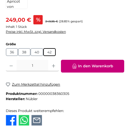
Verkaufspreis:
249,00 €
%
Regulärer Preis:
349,95 €
(28.85% gespart)
Inhalt:
1 Stück
Preise inkl. MwSt. zzgl. Versandkosten
auswählen
Größe
36
38
40
42
Produkt Anzahl: Gib den gewünschten Wert ein oder benutze die Schaltflächen
In den Warenkorb
Zum Merkzettel hinzufügen
Produktnummer:
00000038360305
Hersteller:
Nübler
Dieses Produkt weiterempfehlen: