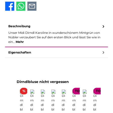
Beschreibung
Unser Midi Dirndl Karoline in wunderschönem Mintgrün von
Nübler verzaubert Sie auf den ersten Blick und lässt Sie wie in
ein…
Mehr
Eigenschaften
Produktgalerie überspringen
Dirndlbluse nicht vergessen
Rabatt
%
TOP SELLER
TOP SELL