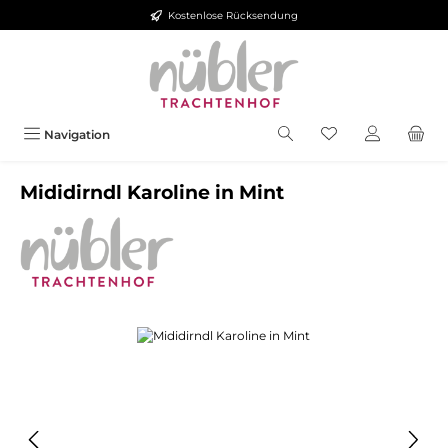
Kostenlose Rücksendung
Zum Hauptinhalt springen
Navigation
Mididirndl Karoline in Mint
Bildergalerie überspringen