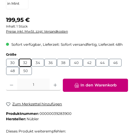
Regulärer Preis:
199,95 €
Inhalt:
1 Stück
Preise inkl. MwSt. zzgl. Versandkosten
Sofort verfügbar, Lieferzeit: Sofort versandfertig, Lieferzeit 48h
auswählen
Größe
30
32
34
36
38
40
42
44
46
48
50
Produkt Anzahl: Gib den gewünschten Wert ein oder benutze die Schaltflächen
In den Warenkorb
Zum Merkzettel hinzufügen
Produktnummer:
00000039283900
Hersteller:
Nübler
Dieses Produkt weiterempfehlen: