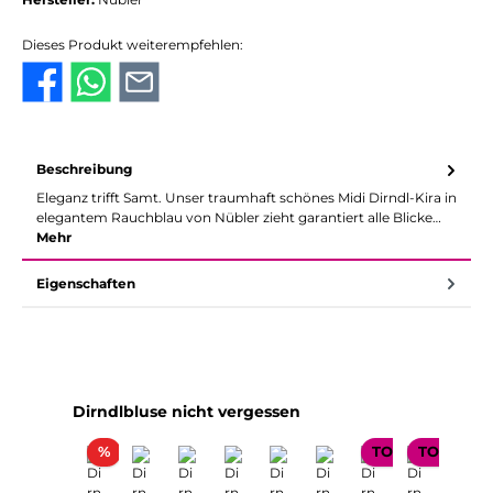
Dieses Produkt weiterempfehlen:
Beschreibung
Eleganz trifft Samt. Unser traumhaft schönes Midi Dirndl-Kira in
elegantem Rauchblau von Nübler zieht garantiert alle Blicke…
Mehr
Eigenschaften
Produktgalerie überspringen
Dirndlbluse nicht vergessen
Rabatt
%
TOP SELLER
TOP SELL