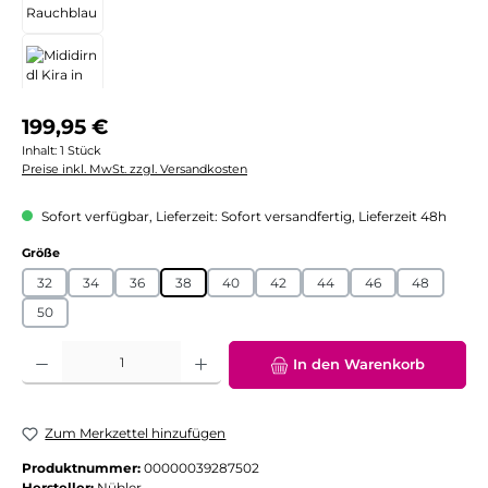
Regulärer Preis:
199,95 €
Inhalt:
1 Stück
Preise inkl. MwSt. zzgl. Versandkosten
Sofort verfügbar, Lieferzeit: Sofort versandfertig, Lieferzeit 48h
auswählen
Größe
32
34
36
38
40
42
44
46
48
50
Produkt Anzahl: Gib den gewünschten Wert ein oder benutze die Schaltflächen
In den Warenkorb
Zum Merkzettel hinzufügen
Produktnummer:
00000039287502
Hersteller:
Nübler