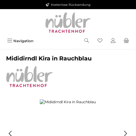
Kostenlose Rücksendung
Zum Hauptinhalt springen
Navigation
Mididirndl Kira in Rauchblau
Bildergalerie überspringen