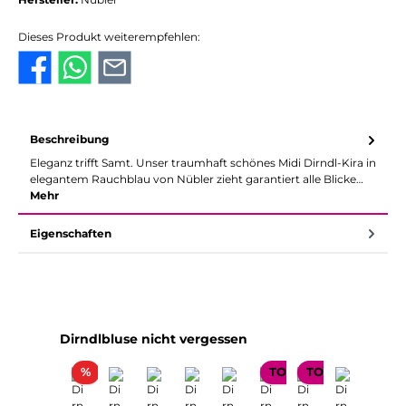
Dieses Produkt weiterempfehlen:
Beschreibung
Eleganz trifft Samt. Unser traumhaft schönes Midi Dirndl-Kira in
elegantem Rauchblau von Nübler zieht garantiert alle Blicke…
Mehr
Eigenschaften
Produktgalerie überspringen
Dirndlbluse nicht vergessen
Rabatt
%
TOP SELLER
TOP SELLER