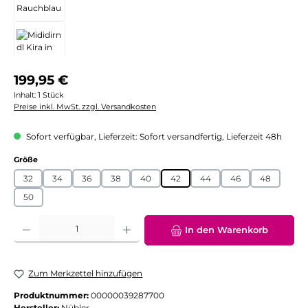
Regulärer Preis:
199,95 €
Inhalt:
1 Stück
Preise inkl. MwSt. zzgl. Versandkosten
Sofort verfügbar, Lieferzeit: Sofort versandfertig, Lieferzeit 48h
auswählen
Größe
32
34
36
38
40
42
44
46
48
50
Produkt Anzahl: Gib den gewünschten Wert ein oder benutze die Schaltflächen
In den Warenkorb
Zum Merkzettel hinzufügen
Produktnummer:
00000039287700
Hersteller:
Nübler