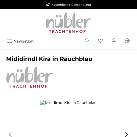
Kostenlose Rücksendung
Zum Hauptinhalt springen
Navigation
Mididirndl Kira in Rauchblau
Bildergalerie überspringen