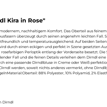
l Kira in Rose"
 mit modernem, nachhaltigem Komfort. Das Oberteil aus fein
sfasern überzeugt durch seinen angenehm leichten Fall. S
utfreundlich und temperaturausgleichend. Auf beiden Seiten 
ird durch einen eckigen und perfekt in Szene gesetzten Auss
rosefarbigen Perloptik entlang der Vorderseite besetzt. Die 
ender Fall und die feinen Details verleihen dem Dirndl ein
rch eine passende Dirndlbluse in Creme oder Weiß perfektion
 Dirndl werden, soweit nichts anderes vermerkt, ohne Dirndl
ügelnMaterial:Oberteil: 88% Polyester, 10% Polyamid, 2% Ela
 Dirndl