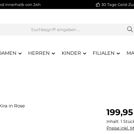
nd innerhalb von 24h
30 Tage Geld-Zu
DAMEN
HERREN
KINDER
FILIALEN
MA
Regulärer Pr
199,95
Inhalt:
1 Stüc
Preise inkl. 