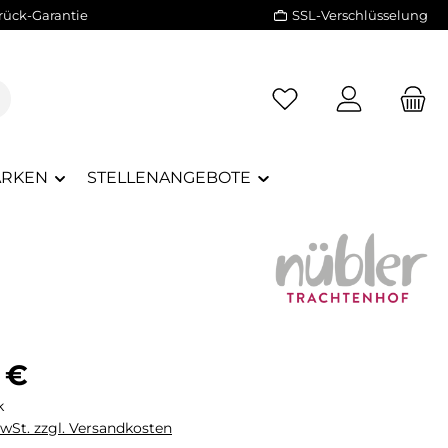
rück-Garantie
SSL-Verschlüsselung
RKEN
STELLENANGEBOTE
eis:
 €
k
MwSt. zzgl. Versandkosten