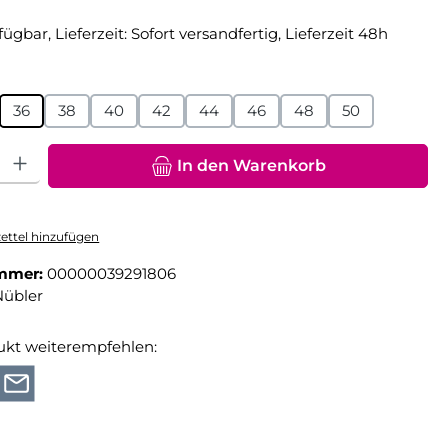
fügbar, Lieferzeit: Sofort versandfertig, Lieferzeit 48h
hlen
36
38
40
42
44
46
48
50
hl: Gib den gewünschten Wert ein oder benutze die Schaltfläche
In den Warenkorb
ttel hinzufügen
mmer:
00000039291806
Nübler
ukt weiterempfehlen: