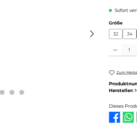
Sofort ver
auswä
Größe
32
34
Produkt Anza
Zum Merkze
Produktnu
Hersteller:
Dieses Prod