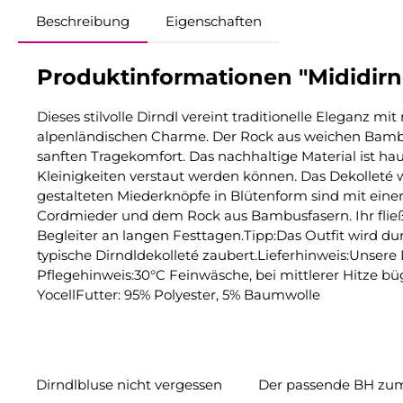
Beschreibung
Eigenschaften
Produktinformationen "Mididirnd
Dieses stilvolle Dirndl vereint traditionelle Eleganz
alpenländischen Charme. Der Rock aus weichen Bambu
sanften Tragekomfort. Das nachhaltige Material ist ha
Kleinigkeiten verstaut werden können. Das Dekolleté w
gestalteten Miederknöpfe in Blütenform sind mit einer 
Cordmieder und dem Rock aus Bambusfasern. Ihr fließ
Begleiter an langen Festtagen.Tipp:Das Outfit wird du
typische Dirndldekolleté zaubert.Lieferhinweis:Unsere
Pflegehinweis:30°C Feinwäsche, bei mittlerer Hitze b
YocellFutter: 95% Polyester, 5% Baumwolle
Dirndlbluse nicht vergessen
Der passende BH zum