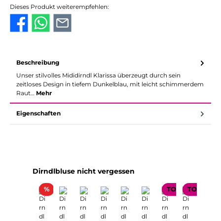
Dieses Produkt weiterempfehlen:
Beschreibung
Unser stilvolles Mididirndl Klarissa überzeugt durch sein
zeitloses Design in tiefem Dunkelblau, mit leicht schimmerdem
Raut…
Mehr
Eigenschaften
Produktgalerie überspringen
Dirndlbluse nicht vergessen
Rabatt
%
TOP SELLER
TOP SELL
TOP