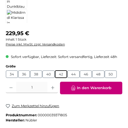
Regulärer Preis:
229,95 €
Inhalt:
1 Stück
Preise inkl. MwSt. zzgl. Versandkosten
Sofort verfügbar, Lieferzeit: Sofort versandfertig, Lieferzeit 48h
auswählen
Größe
34
36
38
40
42
44
46
48
50
Produkt Anzahl: Gib den gewünschten Wert ein oder benutze die Schaltflächen
In den Warenkorb
Zum Merkzettel hinzufügen
Produktnummer:
00000039371805
Hersteller:
Nübler