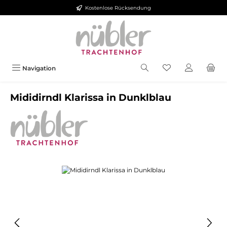
Kostenlose Rücksendung
Zum Hauptinhalt springen
Navigation
Mididirndl Klarissa in Dunklblau
Bildergalerie überspringen