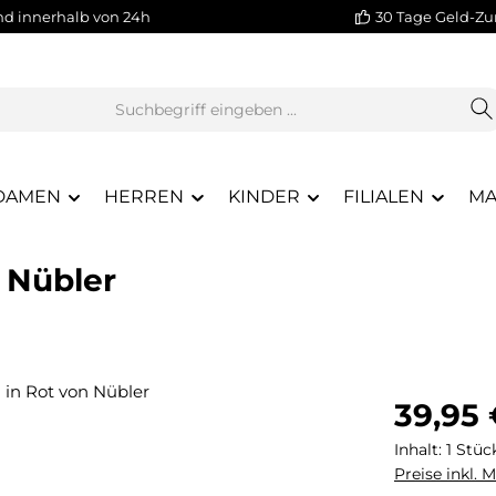
nd innerhalb von 24h
30 Tage Geld-Zu
DAMEN
HERREN
KINDER
FILIALEN
MA
 Nübler
Regulärer Pr
39,95
Inhalt:
1 Stüc
Preise inkl. 