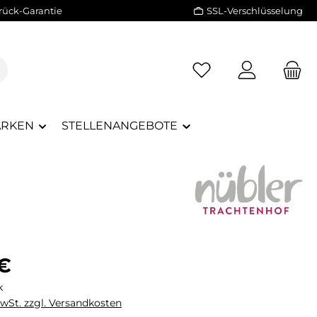
rück-Garantie
SSL-Verschlüsselung
RKEN
STELLENANGEBOTE
eis:
 €
k
MwSt. zzgl. Versandkosten