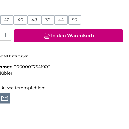
hlen
42
40
48
36
44
50
hl: Gib den gewünschten Wert ein oder benutze die Schaltfläche
In den Warenkorb
ttel hinzufügen
mmer:
00000037541903
Nübler
ukt weiterempfehlen: