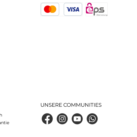
Sofort
PayPal
Später bezahlen
Kredit- oder Debitkarte
eps
UNSERE COMMUNITIES
h
Facebook
Instagram
YouTube
WhatsApp
antie