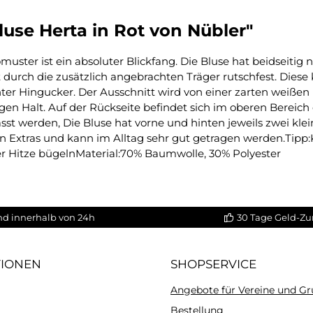
use Herta in Rot von Nübler"
uster ist ein absoluter Blickfang. Die Bluse hat beidseiti
t durch die zusätzlich angebrachten Träger rutschfest. Dies
chter Hingucker. Der Ausschnitt wird von einer zarten weißen
n Halt. Auf der Rückseite befindet sich im oberen Bereich e
 werden, Die Bluse hat vorne und hinten jeweils zwei kleine
len Extras und kann im Alltag sehr gut getragen werden.Tipp:
er Hitze bügelnMaterial:70% Baumwolle, 30% Polyester
nd innerhalb von 24h
30 Tage Geld-Zu
TIONEN
SHOPSERVICE
Angebote für Vereine und G
Bestellung