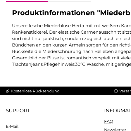
Produktinformationen "Miederbl
Unsere fesche Miederbluse Herta mit rot-weißem Karom
Rankenstickerei. Der elastische Carmenausschnitt sitz
sind nicht nur praktisch, sondern zugleich auch ein e
Bündchen an den kurzen Ärmeln sorgen für den richtige
Rückseite die Miederschnürung nach Belieben angepasst
Gesamtbild der Bluse ist romantisch verspielt mit vie
Trachtenjeans.Pflegehinweis:30°C Wäsche, mit gering
Kostenlose Rücksendung
Versa
SUPPORT
INFORMA
FAQ
E-Mail:
Newsletter