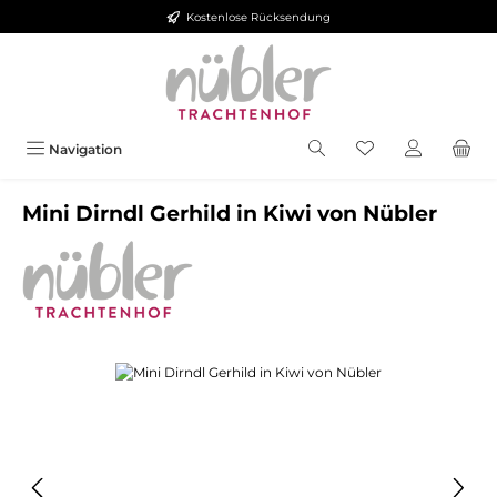
Kostenlose Rücksendung
Zum Hauptinhalt springen
Navigation
Mini Dirndl Gerhild in Kiwi von Nübler
Bildergalerie überspringen