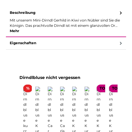
Beschreibung
Mit unserem Mini-Dirndl Gerhild in Kiwi von Nübler sind Sie die
Königin. Das prachtvolle Dirndl ist mit einem glanzvollen Or…
Mehr
Eigenschaften
Produktgalerie überspringen
Dirndlbluse nicht vergessen
Rabatt
%
TOP SELLER
TOP SELL