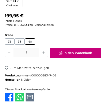
Regulärer Preis:
199,95 €
Inhalt:
1 Stück
Preise inkl. MwSt. zzgl. Versandkosten
auswählen
Größe
36
38
40
Produkt Anzahl: Gib den gewünschten Wert ein oder benutze die Schaltflächen
In den Warenkorb
Zum Merkzettel hinzufügen
Produktnummer:
00000038347405
Hersteller:
Nübler
Dieses Produkt weiterempfehlen: