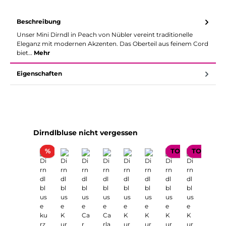
Beschreibung
Unser Mini Dirndl in Peach von Nübler vereint traditionelle
Eleganz mit modernen Akzenten. Das Oberteil aus feinem Cord
biet…
Mehr
Eigenschaften
Produktgalerie überspringen
Dirndlbluse nicht vergessen
Rabatt
%
TOP SELLER
TOP SELL
TOP