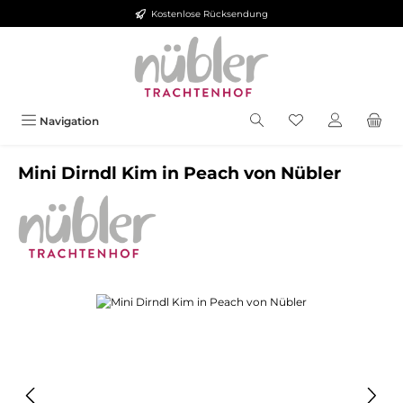
Kostenlose Rücksendung
Zum Hauptinhalt springen
Navigation
Mini Dirndl Kim in Peach von Nübler
Bildergalerie überspringen