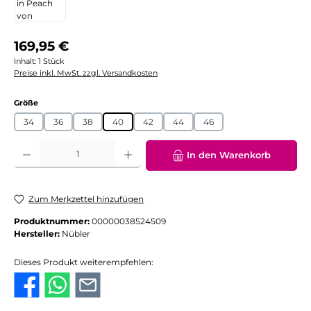
Regulärer Preis:
169,95 €
Inhalt:
1 Stück
Preise inkl. MwSt. zzgl. Versandkosten
auswählen
Größe
34
36
38
40
42
44
46
Produkt Anzahl: Gib den gewünschten Wert ein oder benutze die Schaltflächen
In den Warenkorb
Zum Merkzettel hinzufügen
Produktnummer:
00000038524509
Hersteller:
Nübler
Dieses Produkt weiterempfehlen: