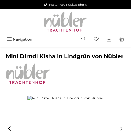
Kostenlose Rücksendung
Zum Hauptinhalt springen
Navigation
Mini Dirndl Kisha in Lindgrün von Nübler
Bildergalerie überspringen