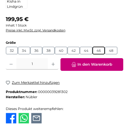
Regulärer Preis:
199,95 €
Inhalt:
1 Stück
Preise inkl. MwSt. zzgl. Versandkosten
auswählen
Größe
32
34
36
38
40
42
44
46
48
Produkt Anzahl: Gib den gewünschten Wert ein oder benutze die Schaltflächen
In den Warenkorb
Zum Merkzettel hinzufügen
Produktnummer:
00000039281302
Hersteller:
Nübler
Dieses Produkt weiterempfehlen: