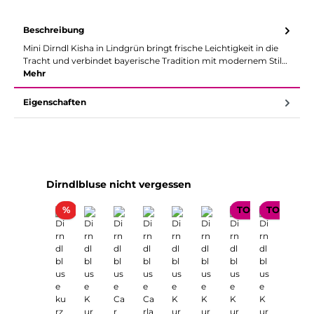
Beschreibung
Mini Dirndl Kisha in Lindgrün bringt frische Leichtigkeit in die
Tracht und verbindet bayerische Tradition mit modernem Stil…
Mehr
Eigenschaften
Produktgalerie überspringen
Dirndlbluse nicht vergessen
Rabatt
%
TOP SELLER
TOP SELL