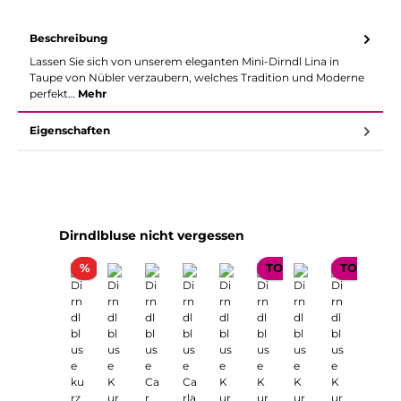
Beschreibung
Lassen Sie sich von unserem eleganten Mini-Dirndl Lina in
Taupe von Nübler verzaubern, welches Tradition und Moderne
perfekt…
Mehr
Eigenschaften
Produktgalerie überspringen
Dirndlbluse nicht vergessen
Rabatt
%
TOP SELLER
TOP SELL
TOP