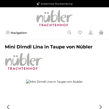
Kostenlose Rücksendung
Zum Hauptinhalt springen
Navigation
Mini Dirndl Lina in Taupe von Nübler
Bildergalerie überspringen