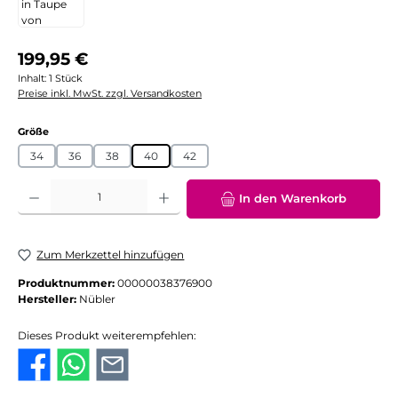
Regulärer Preis:
199,95 €
Inhalt:
1 Stück
Preise inkl. MwSt. zzgl. Versandkosten
auswählen
Größe
34
36
38
40
42
Produkt Anzahl: Gib den gewünschten Wert ein oder benutze die Schaltflächen
In den Warenkorb
Zum Merkzettel hinzufügen
Produktnummer:
00000038376900
Hersteller:
Nübler
Dieses Produkt weiterempfehlen: