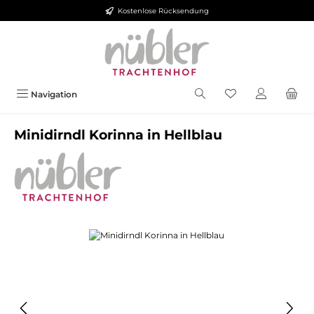
Kostenlose Rücksendung
Zum Hauptinhalt springen
Navigation
Minidirndl Korinna in Hellblau
Bildergalerie überspringen