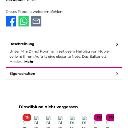
Dieses Produkt weiterempfehlen:
Beschreibung
Unser Mini Dirndl Korinna in zeitlosem Hellblau von Nübler
verleiht Ihrem Auftritt eine elegante Note. Das Balkonett-
Mieder…
Mehr
Eigenschaften
Produktgalerie überspringen
Dirndlbluse nicht vergessen
Rabatt
%
TOP SELLER
TOP SELL
TOP