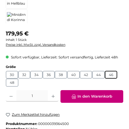
Regulärer Preis:
179,95 €
Inhalt:
1 Stück
Preise inkl. MwSt. zzgl. Versandkosten
Sofort verfügbar, Lieferzeit: Sofort versandfertig, Lieferzeit 48h
auswählen
Größe
30
32
34
36
38
40
42
44
46
48
Produkt Anzahl: Gib den gewünschten Wert ein oder benutze die Schaltflächen
In den Warenkorb
Zum Merkzettel hinzufügen
Produktnummer:
00000039364500
Hersteller:
Nübler