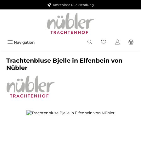
Kostenlose Rücksendung
Zum Hauptinhalt springen
Navigation
Trachtenbluse Bjelle in Elfenbein von
Nübler
Bildergalerie überspringen