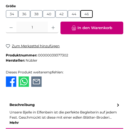
auswählen
Größe
34
36
38
40
42
44
46
Produkt Anzahl: Gib den gewünschten Wert ein oder benutze die Schaltflächen
In den Warenkorb
Zum Merkzettel hinzufügen
Produktnummer:
00000039377302
Hersteller:
Nübler
Dieses Produkt weiterempfehlen:
Beschreibung
Unsere Bjelle in Elfenbein ist die perfekte Begleiterin auf jedem
Fest. Geschmückt ist diese mit einer edlen Blätter-Broderi…
Mehr