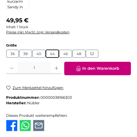
Regulärer Preis:
49,95 €
Inhalt:
1 Stück
Preise inkl. MwSt. zzgl. Versandkosten
auswählen
Größe
36
38
40
44
46
48
52
Produkt Anzahl: Gib den gewünschten Wert ein oder benutze die Schaltflächen
In den Warenkorb
Zum Merkzettel hinzufügen
Produktnummer:
00000038166303
Hersteller:
Nübler
Dieses Produkt weiterempfehlen: