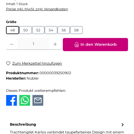
Inhalt:
1 Stück
Preise inkl. MwSt. zzgl. Versandkosten
auswählen
Größe
48
50
52
54
56
58
Produkt Anzahl: Gib den gewünschten Wert ein oder benutze die Schaltflächen
In den Warenkorb
Zum Merkzettel hinzufügen
Produktnummer:
00000039250902
Hersteller:
Nübler
Dieses Produkt weiterempfehlen:
Beschreibung
Trachtengilet Karlos verbindet taupefarbenes Design mit einem