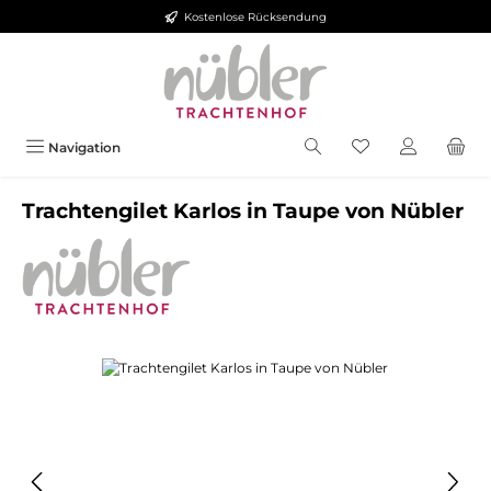
Kostenlose Rücksendung
Zum Hauptinhalt springen
Navigation
Trachtengilet Karlos in Taupe von Nübler
Bildergalerie überspringen