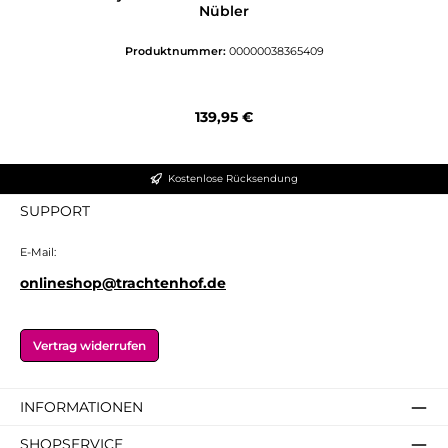
Nübler
Produktnummer:
00000038365409
Regulärer Preis:
139,95 €
Kostenlose Rücksendung
SUPPORT
E-Mail:
onlineshop@trachtenhof.de
Vertrag widerrufen
INFORMATIONEN
SHOPSERVICE