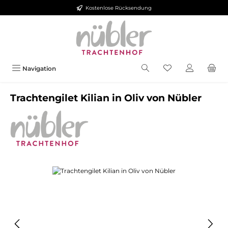
Kostenlose Rücksendung
Zum Hauptinhalt springen
Navigation
Trachtengilet Kilian in Oliv von Nübler
Bildergalerie überspringen