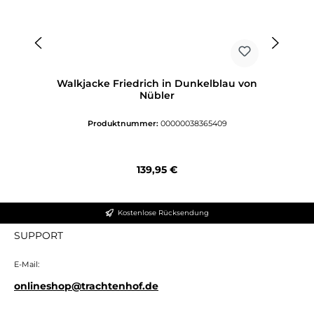
Walkjacke Friedrich in Dunkelblau von
Nübler
Produktnummer:
00000038365409
Regulärer Preis:
139,95 €
Kostenlose Rücksendung
SUPPORT
E-Mail:
onlineshop@trachtenhof.de