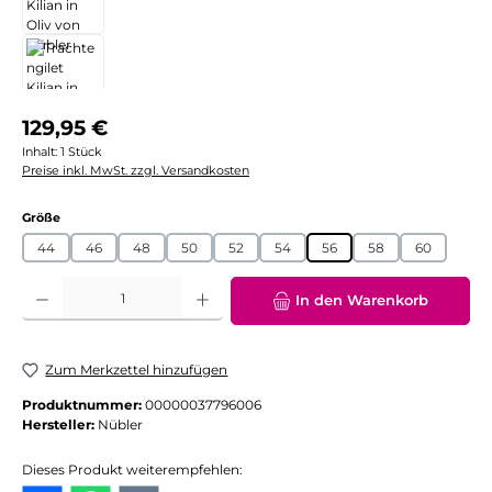
Regulärer Preis:
129,95 €
Inhalt:
1 Stück
Preise inkl. MwSt. zzgl. Versandkosten
auswählen
Größe
44
46
48
50
52
54
56
58
60
Produkt Anzahl: Gib den gewünschten Wert ein oder benutze die Schaltflächen
In den Warenkorb
Zum Merkzettel hinzufügen
Produktnummer:
00000037796006
Hersteller:
Nübler
Dieses Produkt weiterempfehlen: