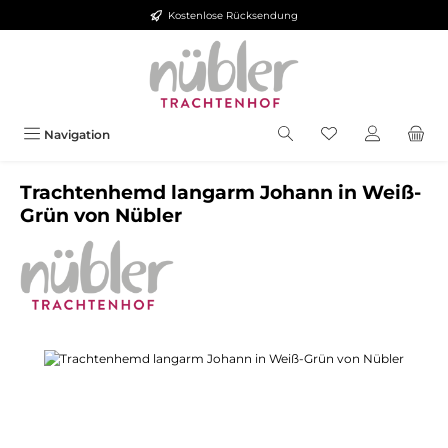
Kostenlose Rücksendung
Zum Hauptinhalt springen
Navigation
Trachtenhemd langarm Johann in Weiß-
Grün von Nübler
Bildergalerie überspringen