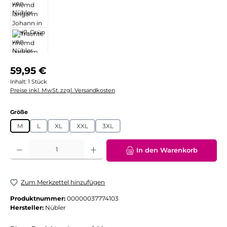
Regulärer Preis:
59,95 €
Inhalt:
1 Stück
Preise inkl. MwSt. zzgl. Versandkosten
auswählen
Größe
M
L
XL
XXL
3XL
Produkt Anzahl: Gib den gewünschten Wert ein oder benutze die Schaltflächen
In den Warenkorb
Zum Merkzettel hinzufügen
Produktnummer:
00000037774103
Hersteller:
Nübler