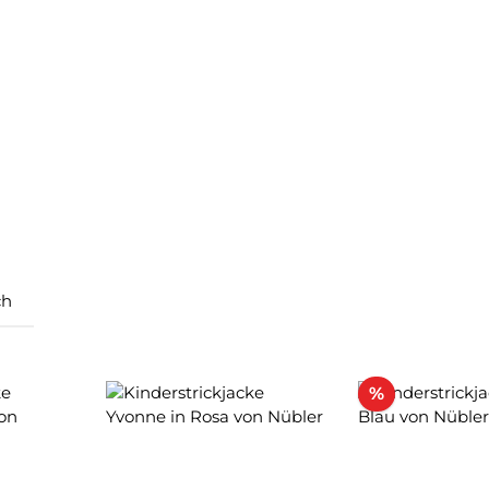
ch
Rabatt
%