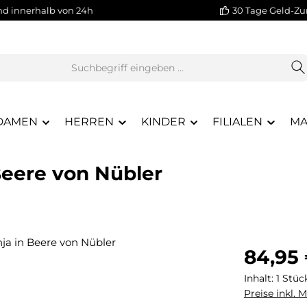
nd innerhalb von 24h
30 Tage Geld-Zu
DAMEN
HERREN
KINDER
FILIALEN
MA
 Beere von Nübler
Regulärer Pr
84,95
Inhalt:
1 Stüc
Preise inkl. 