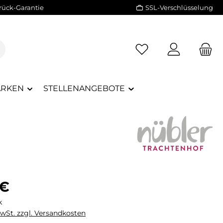
rück-Garantie
SSL-Verschlüsselung
RKEN
STELLENANGEBOTE
eis:
 €
k
MwSt. zzgl. Versandkosten