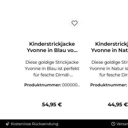
Kinderstrickjacke
Kinderstrick
Yvonne in Blau von
Yvonne in Nat
Nübler
Nübler
Diese goldige Strickjacke
Diese goldige Str
Yvonne in Blau ist perfekt
Yvonne in Natur is
für fesche Dirndl-
für fesche Di
Prinzessinnen an kühlen
Prinzessinnen a
Produktnummer:
0000003
Produktnummer:
Tagen oder lauen
Tagen oder l
6611300
6606900
Sommerabenden. Die
Sommerabende
Jacke wird vorne mit
Jacke wird vor
Regulärer Preis:
Reguläre
54,95 €
44,95 
hübschen Metallknöpfen
hübschen Metall
geschlossen. Diese sind
geschlossen. Die
mit Strasssteinchen
mit Strassstei
Kostenlose Rücksendung
Versa
versehen. Am Kragen,
versehen. Am K