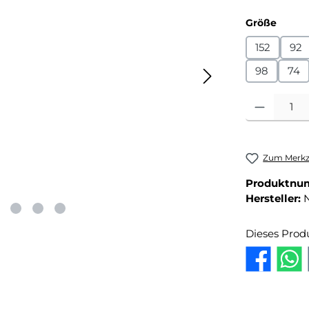
auswä
Größe
152
92
98
74
Produkt Anza
Zum Merkze
Produktnu
Hersteller:
Dieses Prod