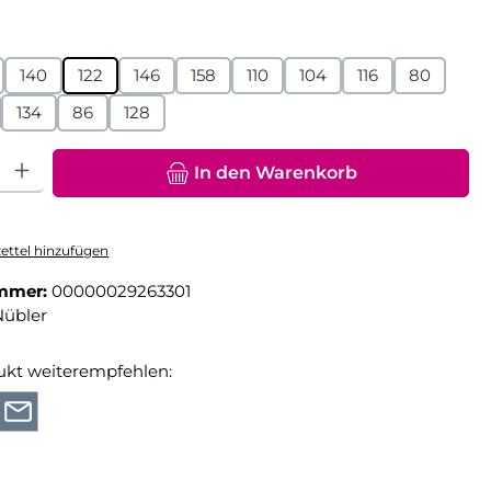
hlen
140
122
146
158
110
104
116
80
134
86
128
hl: Gib den gewünschten Wert ein oder benutze die Schaltfläche
In den Warenkorb
ttel hinzufügen
mmer:
00000029263301
Nübler
ukt weiterempfehlen: